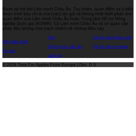
Được tài trợ bởi Liên minh Châu Âu. Tuy nhiên, quan điểm và ý kiến
​​được trình bày chỉ là của (các) tác giả và không nhất thiết phản ánh
quan điểm của Liên minh Châu Âu hoặc Trung tâm Hỗ trợ Nông
nghiệp Quốc gia (KOWR). Cả Liên minh Châu Âu và cơ quan cấp
phép đều không chịu trách nhiệm về những điều này.
Táo
Chính sách bảo mật
Về chiến dịch
Công thức nấu ăn
Chính sách cookie
Tin tức
Liên hệ
© 2024 Time For Apples From Europe | Dev. D.S.