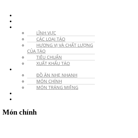
VỀ CHIẾN DỊCH
TIN TỨC
TÁO
LĨNH VỰC
CÁC LOẠI TÁO
HƯƠNG VỊ VÀ CHẤT LƯỢNG
CỦA TÁO
TIÊU CHUẨN
XUẤT KHẨU TÁO
CÔNG THỨC NẤU ĂN
ĐỒ ĂN NHẸ NHANH
MÓN CHÍNH
MÓN TRÁNG MIỆNG
BỨC ẢNH
LIÊN HỆ
Món chính