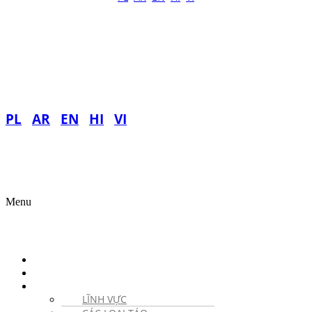
PL
AR
EN
HI
VI
Menu
VỀ CHIẾN DỊCH
TIN TỨC
TÁO
LĨNH VỰC