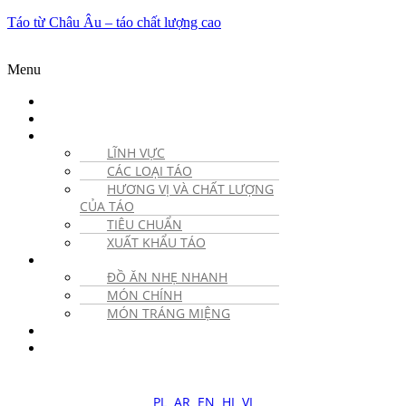
Táo từ Châu Âu – táo chất lượng cao
Menu
VỀ CHIẾN DỊCH
TIN TỨC
TÁO
LĨNH VỰC
CÁC LOẠI TÁO
HƯƠNG VỊ VÀ CHẤT LƯỢNG
CỦA TÁO
TIÊU CHUẨN
XUẤT KHẨU TÁO
CÔNG THỨC NẤU ĂN
ĐỒ ĂN NHẸ NHANH
MÓN CHÍNH
MÓN TRÁNG MIỆNG
BỨC ẢNH
LIÊN HỆ
PL
AR
EN
HI
VI