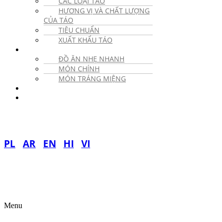
CÁC LOẠI TÁO
HƯƠNG VỊ VÀ CHẤT LƯỢNG
CỦA TÁO
TIÊU CHUẨN
XUẤT KHẨU TÁO
CÔNG THỨC NẤU ĂN
ĐỒ ĂN NHẸ NHANH
MÓN CHÍNH
MÓN TRÁNG MIỆNG
BỨC ẢNH
LIÊN HỆ
PL
AR
EN
HI
VI
Menu